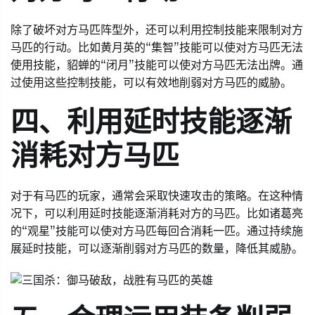
除了破坏对方马匹阵型外，还可以利用控制技能来限制对方
马匹的行动。比如黄月英的“集智”技能可以使对方马匹无法
使用技能，貂蝉的“闭月”技能可以使对方马匹无法出牌。通
过使用这些控制技能，可以有效地削弱对方马匹的威胁。
四、利用延时技能逐渐
消耗对方马匹
对于有马匹的玩家，通常会采取快速攻击的策略。在这种情
况下，可以利用延时技能逐渐消耗对方的马匹。比如诸葛亮
的“观星”技能可以使对方马匹每回合消耗一匹。通过持续施
展延时技能，可以逐渐削弱对方马匹的数量，降低其威胁。