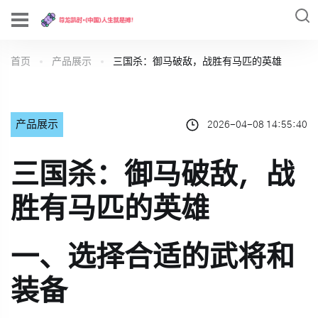
首页
产品展示
三国杀：御马破敌，战胜有马匹的英雄
产品展示
2026-04-08 14:55:40
三国杀：御马破敌，战
胜有马匹的英雄
一、选择合适的武将和
装备