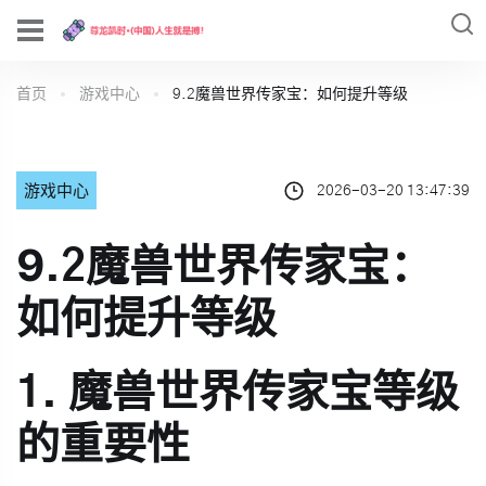
首页
游戏中心
9.2魔兽世界传家宝：如何提升等级
游戏中心
2026-03-20 13:47:39
9.2魔兽世界传家宝：
如何提升等级
1. 魔兽世界传家宝等级
的重要性