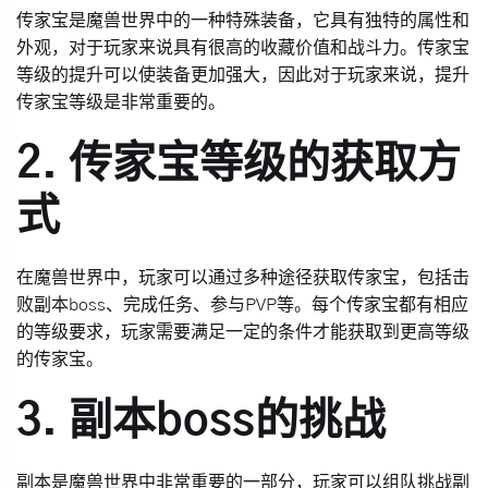
传家宝是魔兽世界中的一种特殊装备，它具有独特的属性和
外观，对于玩家来说具有很高的收藏价值和战斗力。传家宝
等级的提升可以使装备更加强大，因此对于玩家来说，提升
传家宝等级是非常重要的。
2. 传家宝等级的获取方
式
在魔兽世界中，玩家可以通过多种途径获取传家宝，包括击
败副本boss、完成任务、参与PVP等。每个传家宝都有相应
的等级要求，玩家需要满足一定的条件才能获取到更高等级
的传家宝。
3. 副本boss的挑战
副本是魔兽世界中非常重要的一部分，玩家可以组队挑战副