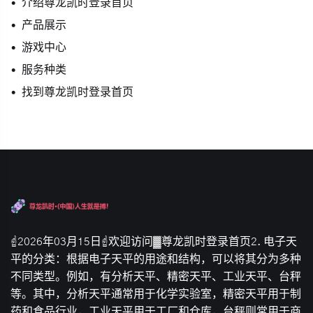
介绍尊龙凯时登录首页
产品展示
游戏中心
服务种类
找到尊龙凯时登录首页
☝2026年03月15日☝欢迎访问▓尊龙凯时登录首页2. 电子天
平的分类：根据电子天平的用途和结构，可以将其分为多种
不同类型。例如，有分析天平、精密天平、工业天平、台秤
等。其中，分析天平通常用于化学实验室，精密天平用于制
药和食品行业，工业天平用于工厂和仓库，台秤则常用于商