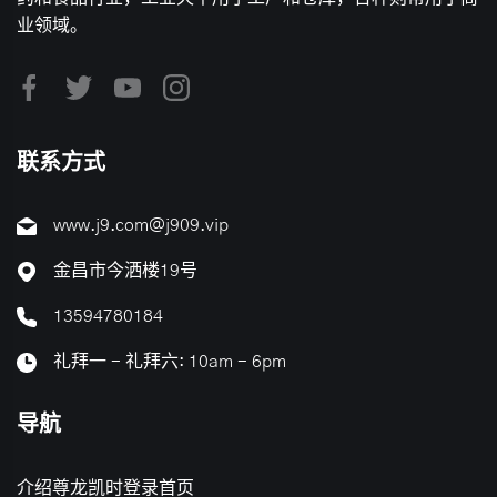
业领域。
联系方式
www.j9.com@j909.vip
金昌市今洒楼19号
13594780184
礼拜一 - 礼拜六: 10am - 6pm
导航
介绍尊龙凯时登录首页